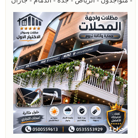
- متواجدون - الرياض - جدة - الدمام - جازان