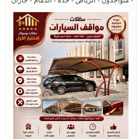
- متواجدون - الرياض - جدة - الدمام - جازان