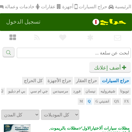
أجهزة
الرئيسية
عقارات
خادمات وعمالة
حراج السيارات
تسجيل الدخول
أضف إعلانك
حراج السيارات
حراج العقار
حراج الأجهزة
كل الحراج
تويوتا
شيفروليه
نيسان
فورد
مرسيدس
جي ام سي
بي ام دبليو
لك
FX
QX
انفنيتي G
Q
M
مظلات سيارات ألاختيارالاول✅مظلات بالريموت,