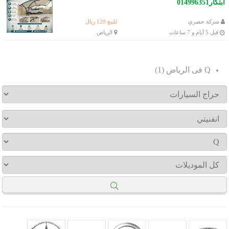
أبتكار014996351
شركة حصري
للبيع 120 ريال
قبل 5 أيام و 7 ساعات
الرياض
.