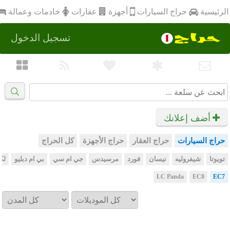
أجهزة
الرئيسية
عقارات
خادمات وعمالة
حراج السيارات
تسجيل الدخول
أضف إعلانك
حراج السيارات
حراج العقار
حراج الأجهزة
كل الحراج
تويوتا
شيفروليه
نيسان
فورد
مرسيدس
جي ام سي
بي ام دبليو
لك
LC Panda
EC8
EC7