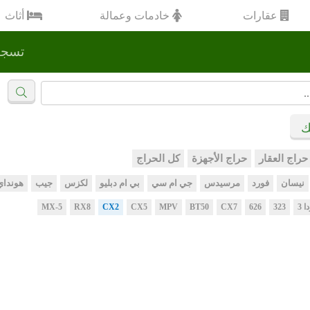
عقارات
خادمات وعمالة
أثاث
تسجي
ك
حراج العقار
حراج الأجهزة
كل الحراج
نيسان
فورد
مرسيدس
جي ام سي
بي ام دبليو
لكزس
جيب
هونداي
ا 3
323
626
CX7
BT50
MPV
CX5
CX2
RX8
MX-5