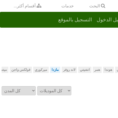
خدمات
البحث
أقسام أكثر...
ل الدخول
التسجيل بالموقع
هوندا
همر
انفنيتي
لاند روفر
مازدا
ميركوري
فولكس واجن
ميتس