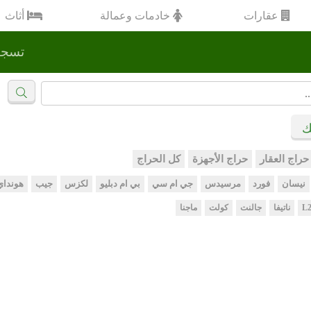
عقارات
خادمات وعمالة
أثاث
تسجي
ك
حراج العقار
حراج الأجهزة
كل الحراج
نيسان
فورد
مرسيدس
جي ام سي
بي ام دبليو
لكزس
جيب
هونداي
L2
ناتيفا
جالنت
كولت
ماجنا