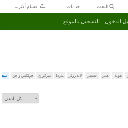
خدمات
البحث
أقسام أكثر...
ل الدخول
التسجيل بالموقع
هوندا
همر
انفنيتي
لاند روفر
مازدا
ميركوري
فولكس واجن
ميتس