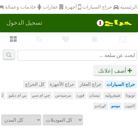
أجهزة
الرئيسية
عقارات
خادمات وعمالة
حراج السيارات
تسجيل الدخول
أضف إعلانك
حراج السيارات
حراج العقار
حراج الأجهزة
كل الحراج
تويوتا
شيفروليه
نيسان
فورد
مرسيدس
جي ام سي
بي ام دبليو
لك
اكتيون
موسو
كوراندو