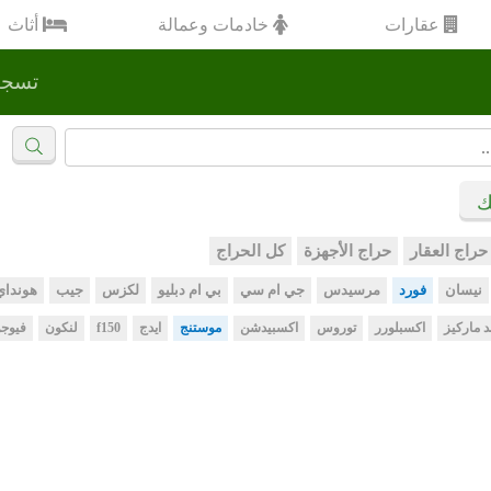
عقارات
خادمات وعمالة
أثاث
تسجي
ك
حراج العقار
حراج الأجهزة
كل الحراج
نيسان
فورد
مرسيدس
جي ام سي
بي ام دبليو
لكزس
جيب
هونداي
د ماركيز
اكسبلورر
توروس
اكسبيدشن
موستنج
ايدج
f150
لنكون
فيوج