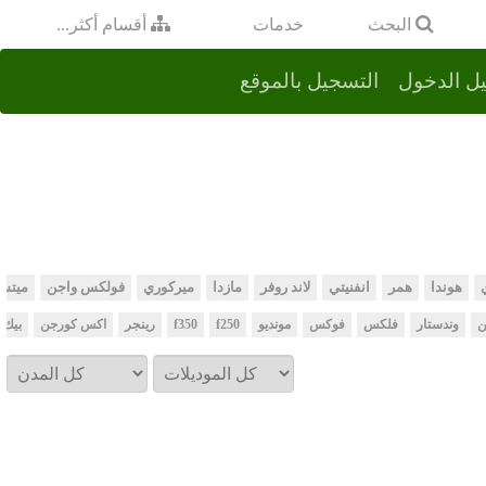
خدمات
البحث
أقسام أكثر...
ل الدخول
التسجيل بالموقع
هوندا
همر
انفنيتي
لاند روفر
مازدا
ميركوري
فولكس واجن
ميتس
ن
وندستار
فلكس
فوكس
مونديو
f250
f350
رينجر
اكس كورجن
بيك 