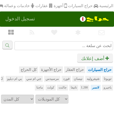
أجهزة
الرئيسية
عقارات
خادمات وعمالة
حراج السيارات
تسجيل الدخول
أضف إعلانك
حراج السيارات
حراج العقار
حراج الأجهزة
كل الحراج
تويوتا
شيفروليه
نيسان
فورد
مرسيدس
جي ام سي
بي ام دبليو
لك
باجيرو
لانسر
L200
ناتيفا
جالنت
كولت
ماجنا