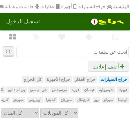
أجهزة
الرئيسية
عقارات
خادمات وعمالة
حراج السيارات
تسجيل الدخول
أضف إعلانك
حراج السيارات
حراج العقار
حراج الأجهزة
كل الحراج
تويوتا
شيفروليه
نيسان
فورد
مرسيدس
جي ام سي
بي ام دبليو
لك
اوبتيما
سيراتو
ريو
كارنيفال
سبورتاج
كادينزا
اوبيروس
سورنتو
كارينز