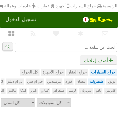
أجهزة
الرئيسية
عقارات
خادمات وعمالة
حراج السيارات
تسجيل الدخول
أضف إعلانك
حراج السيارات
حراج العقار
حراج الأجهزة
كل الحراج
تويوتا
شيفروليه
نيسان
فورد
مرسيدس
جي ام سي
بي ام دبليو
لك
كابريس
تاهو
سوبربان
لومينا
سلفرادو
كمارو
بليزر
ابيكا
ماليبو
افيو