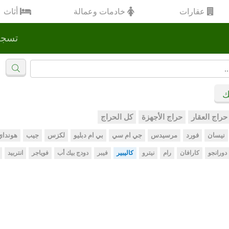
عقارات
خادمات وعمالة
أثاث
تسجي
ك
حراج العقار
حراج الأجهزة
كل الحراج
نيسان
فورد
مرسيدس
جي ام سي
بي ام دبليو
لكزس
جيب
هونداي
دورانجو
كارافان
رام
نيترو
كاليبير
فيبر
دودج بيك أب
فوياجر
انتربيد