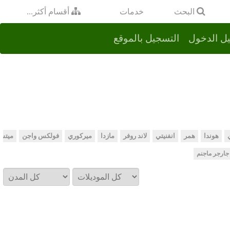
خدمات
البحث
أقسام أكثر...
ل الدخول
التسجيل بالموقع
هوندا
همر
انفنيتي
لاند روفر
مازدا
ميركوري
فولكس واجن
ميتس
جارجر ماجنم