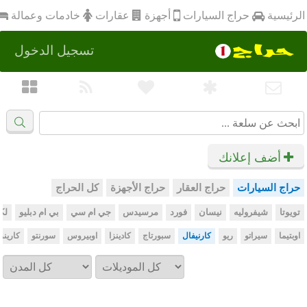
أجهزة
الرئيسية
عقارات
خادمات وعمالة
حراج السيارات
تسجيل الدخول
أضف إعلانك
حراج السيارات
حراج العقار
حراج الأجهزة
كل الحراج
تويوتا
شيفروليه
نيسان
فورد
مرسيدس
جي ام سي
بي ام دبليو
لك
اوبتيما
سيراتو
ريو
كارنيفال
سبورتاج
كادينزا
اوبيروس
سورنتو
كارينز