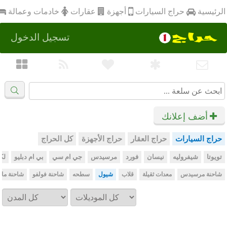
أجهزة
الرئيسية
عقارات
خادمات وعمالة
حراج السيارات
تسجيل الدخول
أضف إعلانك
حراج السيارات
حراج العقار
حراج الأجهزة
كل الحراج
تويوتا
شيفروليه
نيسان
فورد
مرسيدس
جي ام سي
بي ام دبليو
لك
شاحنة مرسيدس
معدات ثقيلة
قلاب
شيول
سطحه
شاحنة فولفو
شاحنة ما