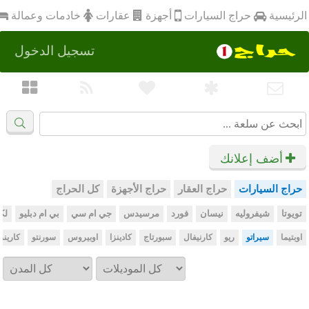
أجهزة
الرئيسية
عقارات
خادمات وعمالة
حراج السيارات
تسجيل الدخول
أضف إعلانك
حراج السيارات
حراج العقار
حراج الأجهزة
كل الحراج
تويوتا
شيفروليه
نيسان
فورد
مرسيدس
جي ام سي
بي ام دبليو
لك
اوبتيما
سيراتو
ريو
كارنيفال
سبورتاج
كادينزا
اوبيروس
سورنتو
كارينز