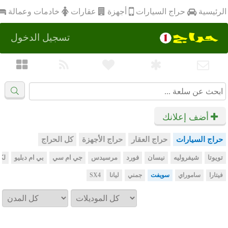
أجهزة
الرئيسية
عقارات
خادمات وعمالة
حراج السيارات
تسجيل الدخول
أضف إعلانك
حراج السيارات
حراج العقار
حراج الأجهزة
كل الحراج
تويوتا
شيفروليه
نيسان
فورد
مرسيدس
جي ام سي
بي ام دبليو
لك
فيتارا
ساموراي
سويفت
جمني
ليانا
SX4