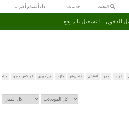
خدمات
البحث
أقسام أكثر...
ل الدخول
التسجيل بالموقع
هوندا
همر
انفنيتي
لاند روفر
مازدا
ميركوري
فولكس واجن
ميتس