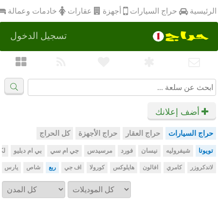
أجهزة
الرئيسية
عقارات
خادمات وعمالة
حراج السيارات
تسجيل الدخول
أضف إعلانك
حراج السيارات
حراج العقار
حراج الأجهزة
كل الحراج
تويوتا
شيفروليه
نيسان
فورد
مرسيدس
جي ام سي
بي ام دبليو
لك
لاندكروزر
كامري
افالون
هايلوكس
كورولا
اف جي
ربع
شاص
يارس