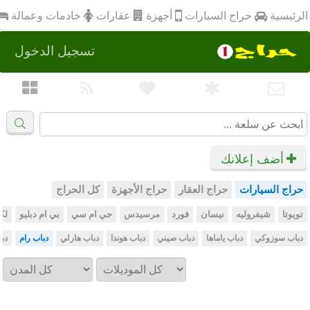
أجهزة
الرئيسية
عقارات
خادمات وعمالة
حراج السيارات
تسجيل الدخول
أضف إعلانك
حراج السيارات
حراج العقار
حراج الأجهزة
كل الحراج
تويوتا
شيفروليه
نيسان
فورد
مرسيدس
جي ام سي
بي ام دبليو
لك
دباب سوزوكي
دباب ياماها
دباب صيني
دباب هوندا
دباب هارلي
دباب رام
دب