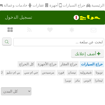
أجهزة
الرئيسية
عقارات
خادمات وعمالة
حراج السيارات
تسجيل الدخول
أضف إعلانك
حراج السيارات
حراج العقار
حراج الأجهزة
كل الحراج
تويوتا
شيفروليه
نيسان
فورد
مرسيدس
جي ام سي
بي ام دبليو
لك
ليجانزا
لانوس
ماتز
نوبيرا