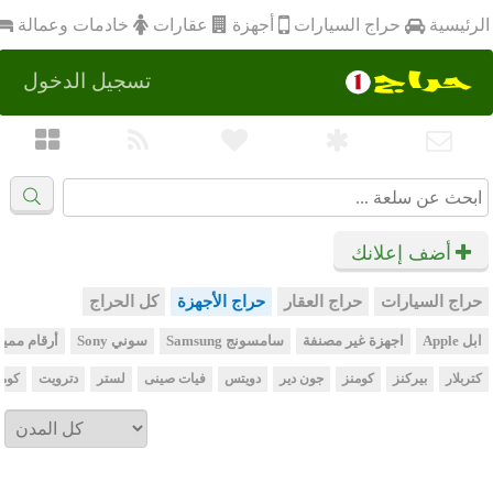
أجهزة
الرئيسية
عقارات
خادمات وعمالة
حراج السيارات
تسجيل الدخول
أضف إعلانك
حراج السيارات
حراج العقار
حراج الأجهزة
كل الحراج
ابل Apple
اجهزة غير مصنفة
سامسونج Samsung
سوني Sony
أرقام مميز
كتربلار
بيركنز
كومنز
جون دير
دويتس
فيات صينى
لستر
دترويت
كوم