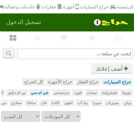
أجهزة
الرئيسية
عقارات
خادمات وعمالة
حراج السيارات
تسجيل الدخول
أضف إعلانك
حراج السيارات
حراج العقار
حراج الأجهزة
كل الحراج
تويوتا
شيفروليه
نيسان
فورد
مرسيدس
جي ام سي
بي ام دبليو
لك
يوكن
سوبربان
سييرا
بيك أب
انفوي
اكاديا
فان
سافانا
سفاري
تيري