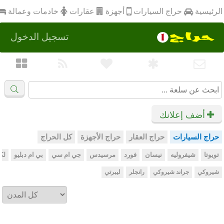
أجهزة
الرئيسية
عقارات
خادمات وعمالة
حراج السيارات
تسجيل الدخول
أضف إعلانك
حراج السيارات
حراج العقار
حراج الأجهزة
كل الحراج
تويوتا
شيفروليه
نيسان
فورد
مرسيدس
جي ام سي
بي ام دبليو
لك
شيروكي
جراند شيروكي
رانجلر
ليبرتي