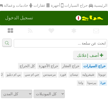
أجهزة
الرئيسية
عقارات
خادمات وعمالة
حراج السيارات
تسجيل الدخول
أضف إعلانك
حراج السيارات
حراج العقار
حراج الأجهزة
كل الحراج
تويوتا
شيفروليه
نيسان
فورد
مرسيدس
جي ام سي
بي ام دبليو
لك
جن2
بيرسونا
واجا