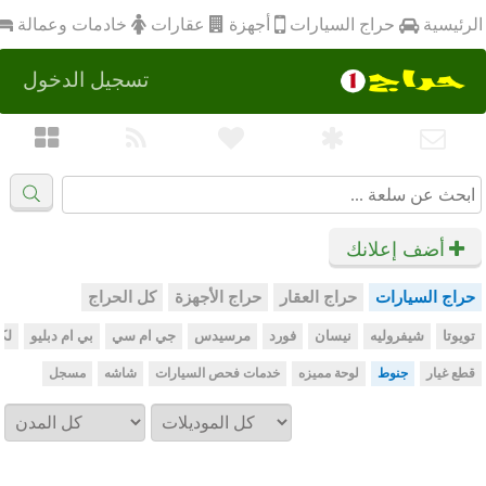
أجهزة
الرئيسية
عقارات
خادمات وعمالة
حراج السيارات
تسجيل الدخول
أضف إعلانك
حراج السيارات
حراج العقار
حراج الأجهزة
كل الحراج
تويوتا
شيفروليه
نيسان
فورد
مرسيدس
جي ام سي
بي ام دبليو
لك
قطع غيار
جنوط
لوحة مميزه
خدمات فحص السيارات
شاشه
مسجل