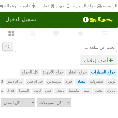
أجهزة
الرئيسية
عقارات
خادمات وعمالة
حراج السيارات
تسجيل الدخول
أضف إعلانك
حراج السيارات
حراج العقار
حراج الأجهزة
كل الحراج
تويوتا
شيفروليه
نيسان
فورد
مرسيدس
جي ام سي
بي ام دبليو
لك
باترول
ددسن
التيما
مكسيما
باثفندر
صني
ارمادا
اكستيرا
فئة Z
ني