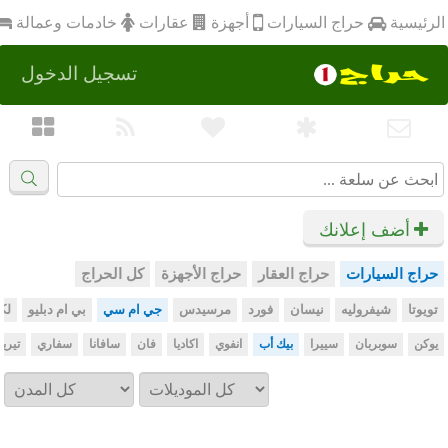
أجهزة
الرئيسية
عقارات
خادمات وعمالة
حراج السيارات
تسجيل الدخول
أضف إعلانك
حراج السيارات
حراج العقار
حراج الأجهزة
كل الحراج
تويوتا
شيفروليه
نيسان
فورد
مرسيدس
جي ام سي
بي ام دبليو
لك
يوكن
سوبربان
سييرا
بيك أب
انفوي
اكاديا
فان
سافانا
سفاري
تيري