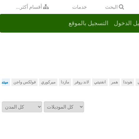
خدمات
البحث
أقسام أكثر...
ل الدخول
التسجيل بالموقع
هوندا
همر
انفنيتي
لاند روفر
مازدا
ميركوري
فولكس واجن
ميتس