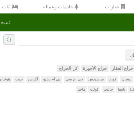
عقارات
خادمات وعمالة
أثاث
تسجي
ك
حراج العقار
حراج الأجهزة
كل الحراج
نيسان
فورد
مرسيدس
جي ام سي
بي ام دبليو
لكزس
جيب
هونداي
L2
ناتيفا
جالنت
كولت
ماجنا