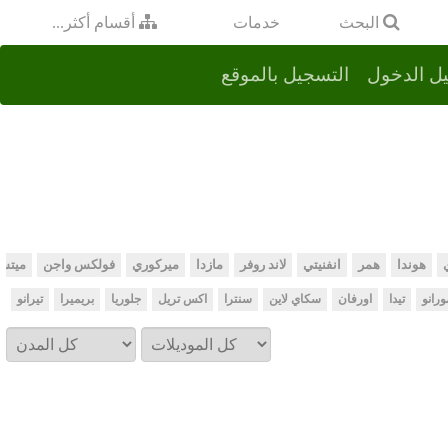
خدمات
البحث
أقسام أكثر...
ل الدخول
التسجيل بالموقع
هوندا
همر
انفنيتي
لاند روفر
مازدا
ميركوري
فولكس واجن
ميتس
ورانو
تيدا
اورفان
سكاي لاين
سنترا
اكس تريل
جلوريا
بريميرا
تيرانو