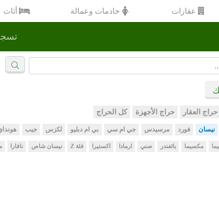
عقارات
خادمات وعمالة
أثاث
تسجي
ك
حراج العقار
حراج الأجهزة
كل الحراج
نيسان
فورد
مرسيدس
جي ام سي
بي ام دبليو
لكزس
جيب
هونداي
يما
مكسيما
باثفندر
صني
ارمادا
اكستيرا
فئة Z
نيسان شاص
نافارا
م