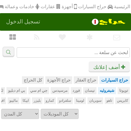
أجهزة
الرئيسية
عقارات
خادمات وعمالة
حراج السيارات
تسجيل الدخول
أضف إعلانك
حراج السيارات
حراج العقار
حراج الأجهزة
كل الحراج
تويوتا
شيفروليه
نيسان
فورد
مرسيدس
جي ام سي
بي ام دبليو
لك
كابريس
تاهو
سوبربان
لومينا
سلفرادو
كمارو
بليزر
ابيكا
ماليبو
افيو