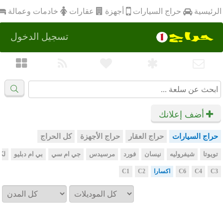
أجهزة
الرئيسية
عقارات
خادمات وعمالة
حراج السيارات
تسجيل الدخول
أضف إعلانك
حراج السيارات
حراج العقار
حراج الأجهزة
كل الحراج
تويوتا
شيفروليه
نيسان
فورد
مرسيدس
جي ام سي
بي ام دبليو
لك
C3
C4
C6
اكسارا
C2
C1